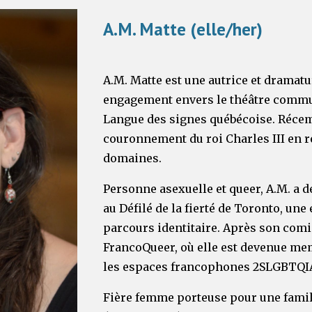
A.M. Matte (elle/her)
A.M. Matte est une autrice et drama
engagement envers le théâtre communa
Langue des signes québécoise. Récemm
couronnement du roi Charles III en r
domaines.
Personne asexuelle et queer, A.M. a
au Défilé de la fierté de Toronto, u
parcours identitaire. Après son comin
FrancoQueer, où elle est devenue mem
les espaces francophones 2SLGBTQIA
Fière femme porteuse pour une famil