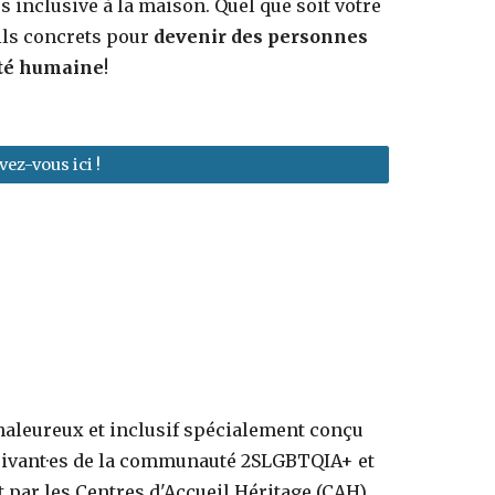
 inclusive à la maison. Quel que soit votre
ils concrets pour
devenir des personnes
sité humaine
!
vez-vous ici !
aleureux et inclusif spécialement conçu
rrivant·es de la communauté 2SLGBTQIA+ et
t par les Centres d'Accueil Héritage (CAH),