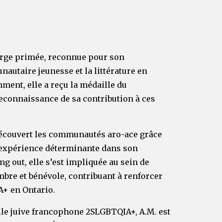
turge primée, reconnue pour son
utaire jeunesse et la littérature en
ent, elle a reçu la médaille du
econnaissance de sa contribution à ces
 découvert les communautés aro-ace grâce
ne expérience déterminante dans son
g out, elle s’est impliquée au sein de
bre et bénévole, contribuant à renforcer
+ en Ontario.
le juive francophone 2SLGBTQIA+, A.M. est