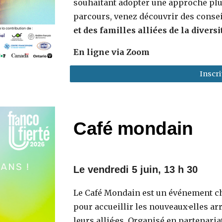
souhaitant adopter une approche plus
parcours, venez découvrir des conse
et des familles alliées de la diver
En ligne via Zoom
Inscri
Café mondain
Le
vendredi 5
juin, 1
3
h
3
0
Le Café Mondain est un événement ch
pour accueillir les nouveaux·elles a
leurs allié·es. Organisé en partenaria