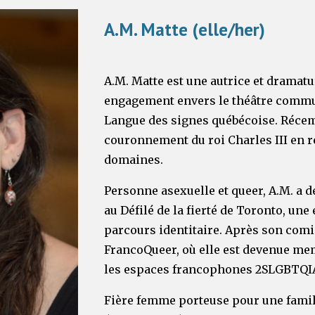
A.M. Matte (elle/her)
A.M. Matte est une autrice et drama
engagement envers le théâtre communa
Langue des signes québécoise. Récemm
couronnement du roi Charles III en r
domaines.
Personne asexuelle et queer, A.M. a
au Défilé de la fierté de Toronto, u
parcours identitaire. Après son comin
FrancoQueer, où elle est devenue mem
les espaces francophones 2SLGBTQIA
Fière femme porteuse pour une famil