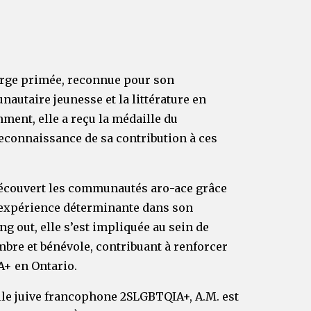
turge primée, reconnue pour son
utaire jeunesse et la littérature en
ent, elle a reçu la médaille du
econnaissance de sa contribution à ces
 découvert les communautés aro-ace grâce
ne expérience déterminante dans son
g out, elle s’est impliquée au sein de
bre et bénévole, contribuant à renforcer
+ en Ontario.
le juive francophone 2SLGBTQIA+, A.M. est