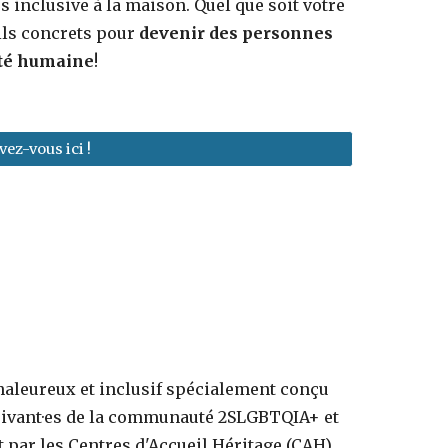
 inclusive à la maison. Quel que soit votre
ils concrets pour
devenir des personnes
sité humaine
!
vez-vous ici !
aleureux et inclusif spécialement conçu
rrivant·es de la communauté 2SLGBTQIA+ et
t par les Centres d'Accueil Héritage (CAH),