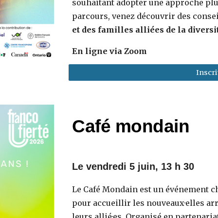
souhaitant adopter une approche plus
parcours, venez découvrir des conse
et des familles alliées de la diver
En ligne via Zoom
Inscri
Café mondain
Le
vendredi 5
juin, 1
3
h
3
0
Le Café Mondain est un événement ch
pour accueillir les nouveaux·elles a
leurs allié·es. Organisé en partenaria